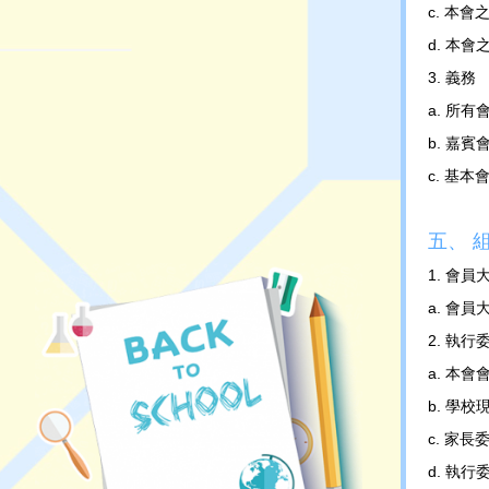
c. 本
d. 本
3. 義務
a. 所
b. 嘉
c. 基
五、 
1. 會員
a. 會
2. 執行
a. 本
b. 學
c. 家
d. 執