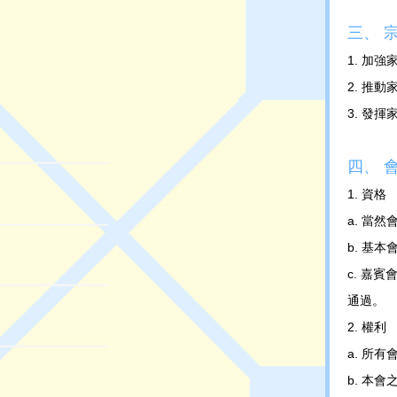
三、 
1. 加
2. 推
3. 發
四、 
1. 資格
a. 當
b. 基
c. 嘉
通過。
2. 權利
a. 所
b. 本