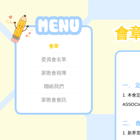
會
會
會章
委員會名單
家教會相簿
一、 
聯絡我們
1. 本會
家教會會訊
ASSOC
二、 
1. 新