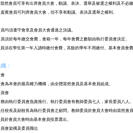
會之當然會員可享有出席會員大會，動議、表決、選舉及被選之權利及不必
會之嘉賓會員可列席會員大會，但不享有動議、表決及選舉之權利。
有會員均須遵守會章及會員大會通過之決議。
賓會員須於每年繳交會費，會籍一年，每年會費之數額由執行委員會決定。
本會員須在學生第一年入讀時繳付會費，其餘的學年不用繳付。基本會員會
組織：
大會
員大會為本會的最高權力機構，由全體當然會員及基本會員組成。
委員會
會會務由執行委員會負責推行。執行委員會有教師委員七人，家長委員八人
校現任校長及副校長為執行委員會之顧問。教師委員於會員大會時由當然會
長委員於會員大會時由基本會員投票選出。
行委員會架構及委員職位