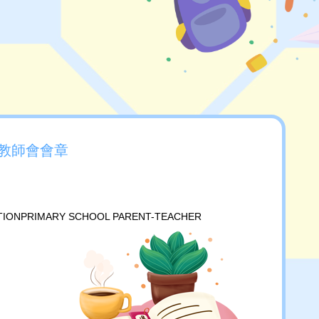
教師會會章
PRIMARY SCHOOL PARENT-TEACHER