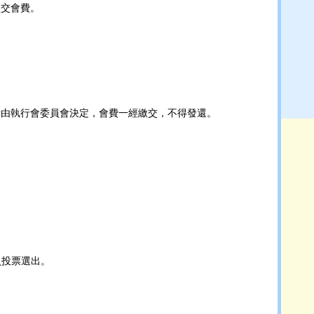
繳交會費。
費由執行會委員會決定，會費一經繳交，不得發還。
。
員投票選出。