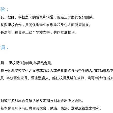
宗旨：
強家長、教師、學校之間的聯繫和溝通，促進三方面的友好關係。
動家長與學校合作，共同促進學生在學業和身心方面健康發展。
揮家長潛能，在資源上給予學校支持，共同推展校務。
會員：
然會員 ─ 學校現任教師均為當然會員。
本會員 ─凡屬學校學生之父母或監護人或是實際管養該學生的人均自動成為
賓會員─本校舊生家長、舊生監護人、離任校長及離任教師，均可申請或由
有會員皆可參加本會各項活動及定期收到本會出版之會訊。
會之基本會員可享有出席會員大會，動議、表決、選舉及被選之權利。