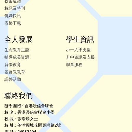
校舍巡禮
校訊及特刊
傳媒快訊
表格下載
全人發展
學生資訊
生命教育主題
小一入學支援
輔導成長資源
升中資訊及支援
資優教育
學童服務
基督教教育
課外活動
聯絡我們
辦學團體 : 香港浸信會聯會
校 名 : 香港浸信會聯會小學
校 長 : 張瑞瑜女士
校 址 : 荃灣麗城花園麗順路2號
電 話 : 24932494