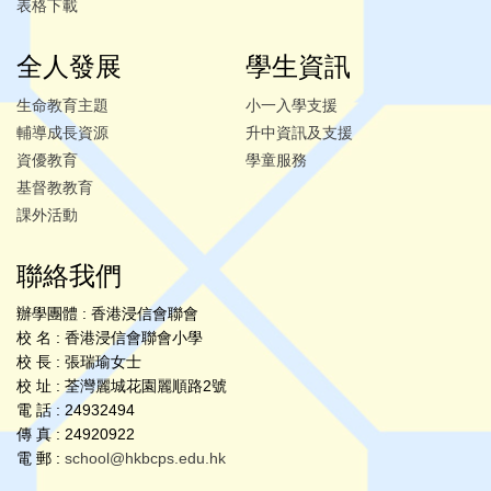
表格下載
全人發展
學生資訊
生命教育主題
小一入學支援
輔導成長資源
升中資訊及支援
資優教育
學童服務
基督教教育
課外活動
聯絡我們
辦學團體 : 香港浸信會聯會
校 名 : 香港浸信會聯會小學
校 長 : 張瑞瑜女士
校 址 : 荃灣麗城花園麗順路2號
電 話 : 24932494
傳 真 : 24920922
電 郵 :
school@hkbcps.edu.hk