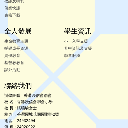
校訊及特刊
傳媒快訊
表格下載
全人發展
學生資訊
生命教育主題
小一入學支援
輔導成長資源
升中資訊及支援
資優教育
學童服務
基督教教育
課外活動
聯絡我們
辦學團體 : 香港浸信會聯會
校 名 : 香港浸信會聯會小學
校 長 : 張瑞瑜女士
校 址 : 荃灣麗城花園麗順路2號
電 話 : 24932494
傳 真 : 24920922