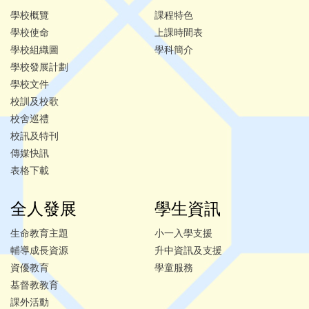
學校概覽
課程特色
學校使命
上課時間表
學校組織圖
學科簡介
學校發展計劃
學校文件
校訓及校歌
校舍巡禮
校訊及特刊
傳媒快訊
表格下載
全人發展
學生資訊
生命教育主題
小一入學支援
輔導成長資源
升中資訊及支援
資優教育
學童服務
基督教教育
課外活動