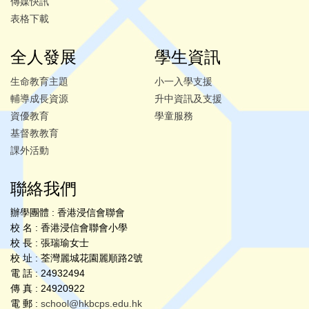
傳媒快訊
表格下載
全人發展
學生資訊
生命教育主題
小一入學支援
輔導成長資源
升中資訊及支援
資優教育
學童服務
基督教教育
課外活動
聯絡我們
辦學團體 : 香港浸信會聯會
校 名 : 香港浸信會聯會小學
校 長 : 張瑞瑜女士
校 址 : 荃灣麗城花園麗順路2號
電 話 : 24932494
傳 真 : 24920922
電 郵 :
school@hkbcps.edu.hk