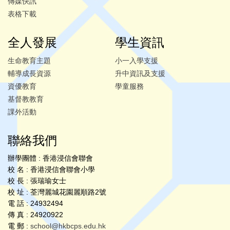
傳媒快訊
表格下載
全人發展
學生資訊
生命教育主題
小一入學支援
輔導成長資源
升中資訊及支援
資優教育
學童服務
基督教教育
課外活動
聯絡我們
辦學團體 : 香港浸信會聯會
校 名 : 香港浸信會聯會小學
校 長 : 張瑞瑜女士
校 址 : 荃灣麗城花園麗順路2號
電 話 : 24932494
傳 真 : 24920922
電 郵 :
school@hkbcps.edu.hk