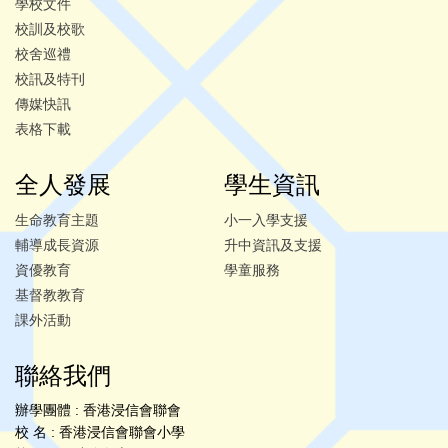
學校文件
校訓及校歌
校舍巡禮
校訊及特刊
傳媒快訊
表格下載
全人發展
學生資訊
生命教育主題
小一入學支援
輔導成長資源
升中資訊及支援
資優教育
學童服務
基督教教育
課外活動
聯絡我們
辦學團體 : 香港浸信會聯會
校 名 : 香港浸信會聯會小學