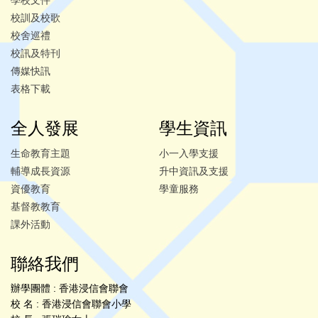
校訓及校歌
校舍巡禮
校訊及特刊
傳媒快訊
表格下載
全人發展
學生資訊
生命教育主題
小一入學支援
輔導成長資源
升中資訊及支援
資優教育
學童服務
基督教教育
課外活動
聯絡我們
辦學團體 : 香港浸信會聯會
校 名 : 香港浸信會聯會小學